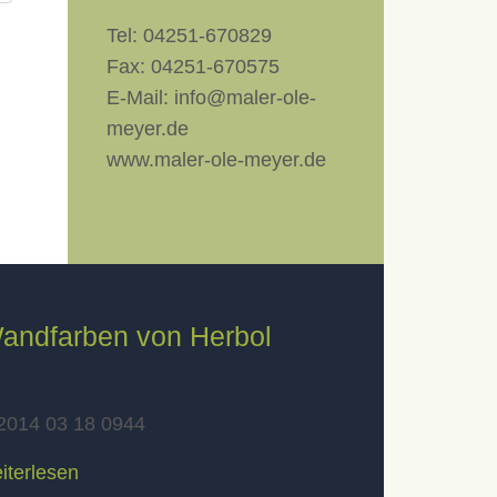
Tel:
04251-670829
Fax:
04251-670575
E-Mail:
info@maler-ole-
meyer.de
www.maler-ole-meyer.de
andfarben von Herbol
iterlesen