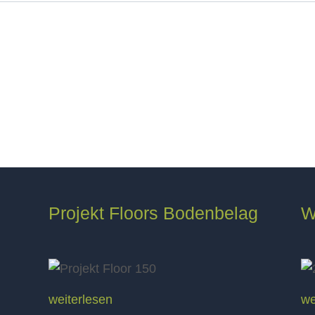
Projekt Floors Bodenbelag
W
weiterlesen
we