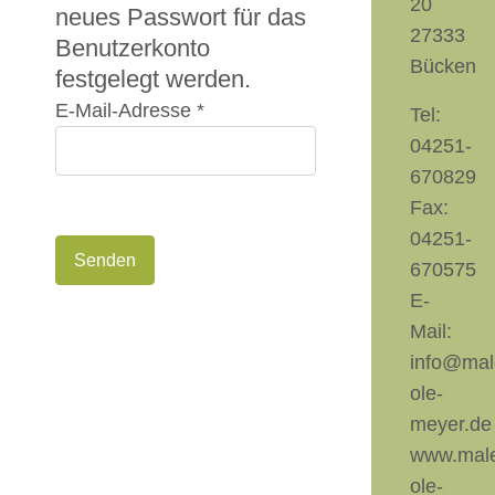
20
neues Passwort für das
27333
Benutzerkonto
Bücken
festgelegt werden.
E-Mail-Adresse
*
Tel:
04251-
670829
Fax:
04251-
Senden
670575
E-
Mail:
info@mal
ole-
meyer.de
www.male
ole-